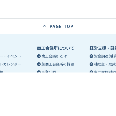
PAGE TOP
商工会議所について
経営支援・融
ー・イベント
商工会議所とは
資金調達(融資
トカレンダー
蕨商工会議所の概要
補助金・助成
報
事業計画
専門家個別相
入会のご案内
創業相談
会議所会報誌
有料バナー広告のご案内
働き方・労務
ch（エポック）最新
特定商工業者制度につい
税務・記帳相
て
事業承継
ch バックナンバー
青年部活動
経営革新