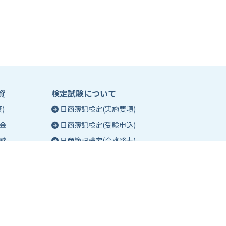
資
検定試験について
)
日商簿記検定(実施要項)
金
日商簿記検定(受験申込)
談
日商簿記検定(合格発表)
珠算能力・暗算検定(実施要項)
相談
珠算能力・暗算検定(受験申込)
談
珠算能力・暗算検定(合格発表)
日商簿記検定団体試験とは
合格証明書の発行