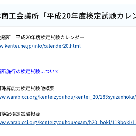
本商工会議所「平成20年度検定試験カレ
会議所 平成20年度検定試験カレンダー
w.kentei.ne.jp/info/calender20.html
議所施行の検定試験について
回珠算能力検定試験他概要
ww.warabicci.org/kenteizyouhou/kentei_20/183syuzanhoka
回簿記検定試験概要
ww.warabicci.org/kenteizyouhou/exam/h20_boki/119boki/1