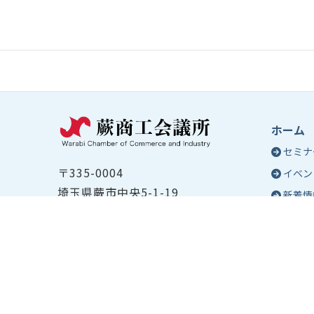
ホーム
セミナ
〒335-0004
イベン
埼玉県蕨市中央5-1-19
新着情
TEL ：
048-432-2655
コラム
FAX ： 048-444-1785
蕨商工
開所時間：平日8:30～17:00
Epo
号
Epo