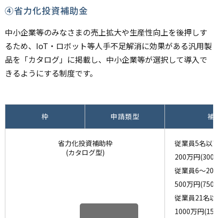
④省力化投資補助金
中小企業等のみなさまの売上拡大や生産性向上を後押しす
るため、IoT・ロボット等人手不足解消に効果がある汎用製
品を「カタログ」に掲載し、中小企業等が選択して導入で
きるようにする制度です。
枠
申請類型
補
省力化投資補助枠
従業員5名以
(カタログ型)
200万円(300
従業員6～20
500万円(750
従業員21名以
1000万円(15