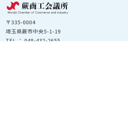
〒335-0004
埼玉県蕨市中央5-1-19
TEL ：
048-432-2655
FAX ： 048-444-1785
開所時間：平日8:30～17:00
ホーム
商工会議所について
経営支援・融資
検定試験について
貸会議室のご案内
共済・保険