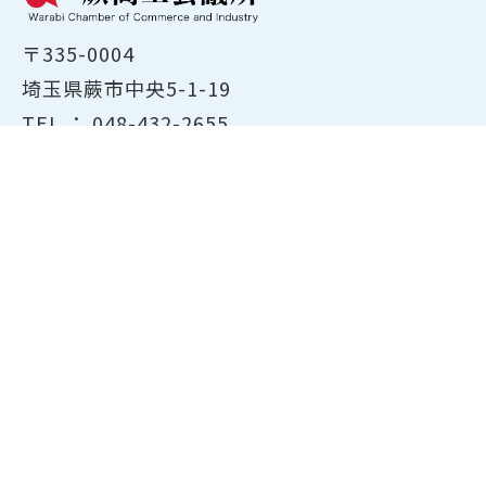
〒335-0004
埼玉県蕨市中央5-1-19
TEL ：
048-432-2655
FAX ： 048-444-1785
開所時間：平日8:30～17:00
ホーム
商工会議所について
経営支援・融資
検定試験について
貸会議室のご案内
共済・保険