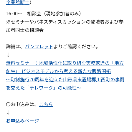
企業診断士
）
16:00～ 相談会（現地参加者のみ）
※セミナーやパネスディスカッションの登壇者および参
加者同士の相談会
詳細は、
パンフレット
よりご確認ください。
↓
無料セミナー：地域活性化に取り組む実務家達の「地方
創生」 ビジネスモデルから考える新たな販路開拓
～町制施行70周年を迎えた山形県東置賜郡川西町の事例
を交えた「テレワーク」の可能性～
〇お申込みは、
こちら
↓
お申込みページ