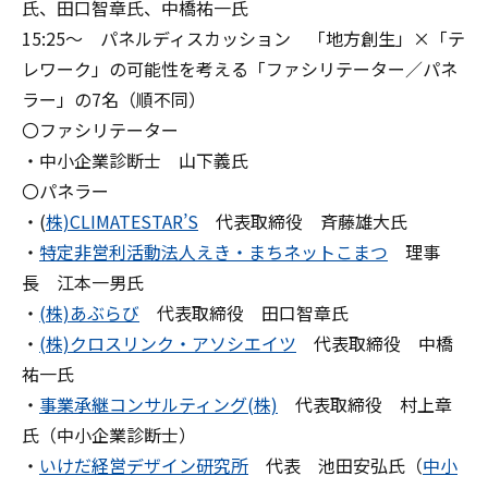
氏、田口智章氏、中橋祐一氏
15:25～ パネルディスカッション 「地方創生」×「テ
レワーク」の可能性を考える「ファシリテーター／パネ
ラー」の7名（順不同）
〇ファシリテーター
・中小企業診断士 山下義氏
〇パネラー
・(
株)CLIMATESTAR’S
代表取締役 斉藤雄大氏
・
特定非営利活動法人えき・まちネットこまつ
理事
長 江本一男氏
・
(株)あぶらび
代表取締役 田口智章氏
・
(株)クロスリンク・アソシエイツ
代表取締役 中橋
祐一氏
・
事業承継コンサルティング(株)
代表取締役 村上章
氏（中小企業診断士）
・
いけだ経営デザイン研究所
代表 池田安弘氏（
中小