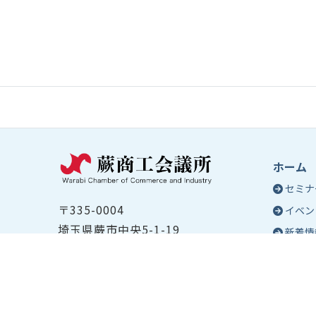
ホーム
セミナ
〒335-0004
イベン
埼玉県蕨市中央5-1-19
新着情
TEL ：
048-432-2655
コラム
FAX ： 048-444-1785
蕨商工
開所時間：平日8:30～17:00
Epo