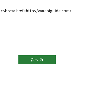
http://warabiguide.com/
次へ