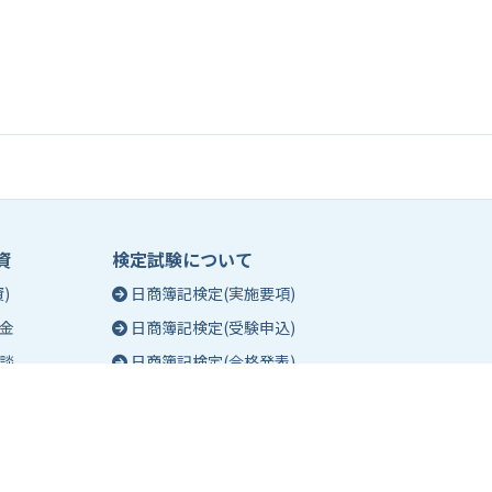
資
検定試験について
)
日商簿記検定(実施要項)
金
日商簿記検定(受験申込)
談
日商簿記検定(合格発表)
珠算能力・暗算検定(実施要項)
相談
珠算能力・暗算検定(受験申込)
談
珠算能力・暗算検定(合格発表)