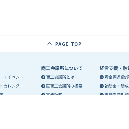
PAGE TOP
商工会議所について
経営支援・融
ー・イベント
商工会議所とは
資金調達(融資
トカレンダー
蕨商工会議所の概要
補助金・助成
報
事業計画
専門家個別相
入会のご案内
創業相談
会議所会報誌
有料バナー広告のご案内
働き方・労務
ch（エポック）最新
特定商工業者制度につい
税務・記帳相