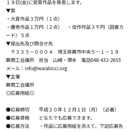
１９日(金)に受賞作品を発表します。
▼賞
・大賞作品３万円（１点）
・優秀作品１万円（２点） ・佳作作品３千円（図書カ
ード）５点
▼提出先及び問合せ先
〒３３５－０００４ 埼玉県蕨市中央５－１－１９
蕨商工会議所 担当 山崎・塚本 電話048-432-2655
メール：info@warabicci.org
▼主催
蕨商工会議所
◎応募用紙◎
●応募締切 平成２０年１２月１日（月）（必着）
●応募資格 どなたでも応募できます。
●応募方法 ・作品に応募用紙を添えて、下記応募先