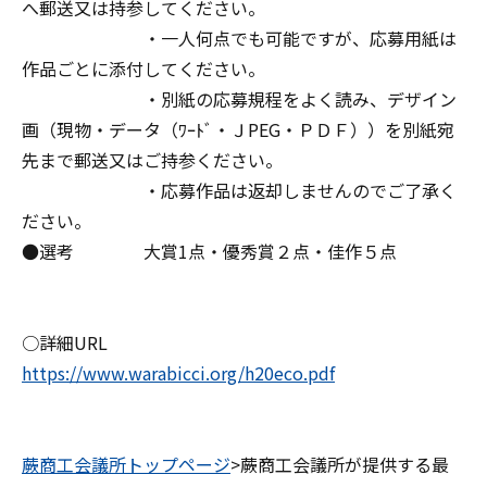
へ郵送又は持参してください。
・一人何点でも可能ですが、応募用紙は
作品ごとに添付してください。
・別紙の応募規程をよく読み、デザイン
画（現物・データ（ﾜｰﾄﾞ・ＪPEG・ＰＤＦ））を別紙宛
先まで郵送又はご持参ください。
・応募作品は返却しませんのでご了承く
ださい。
●選考 大賞1点・優秀賞２点・佳作５点
○詳細URL
https://www.warabicci.org/h20eco.pdf
蕨商工会議所トップページ
>蕨商工会議所が提供する最