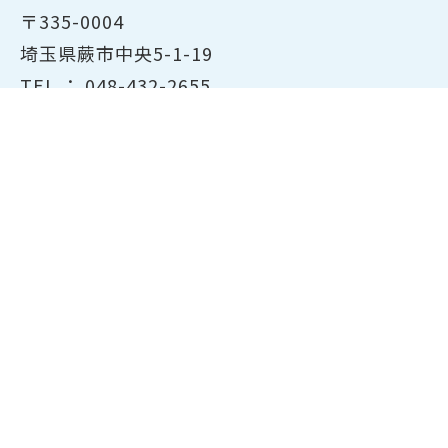
〒335-0004
埼玉県蕨市中央5-1-19
TEL ：
048-432-2655
FAX ： 048-444-1785
開所時間：平日8:30～17:00
ホーム
商工会議所について
経営支援・融資
検定試験について
貸会議室のご案内
共済・保険
会員サービス
東京商工会議所主催の検定紹
介