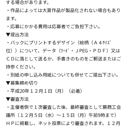
する場合があります。
・作品によっては大賞作品が製品化されない場合もあり
ます。
・応募にかかる費用は応募者でご負担下さい。
▼提出方法
・バックにプリントするデザイン（絵柄（Ａ４ｻｲｽﾞ
位））について、データ（ﾜｰﾄﾞ・ＪPEG・ＰＤＦ）又は
ＣＤに落として送るか、手書きのものをご郵送またはご
持参ください。
・別紙の申し込み用紙についても併せてご提出下さい。
▼募集締め切り
・平成20年１２月１日（月）（必着）
▼審査方法
・主催者側で１次審査した後、最終審査として蕨商工会
議所（１２月５日（水）～１５日（月）午前9時まで）
ＨＰに掲載し、ネット投票により審査されます。１２月