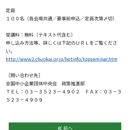
定員
１００名（各会場共通／要事前申込／定員次第〆切）
受講料：無料（テキスト代含む）
申し込み方法等、詳しくは下記のＵＲＬをご覧くださ
い。
http://www2.chuokai.or.jp/hotinfo/topseminar.htm
［問い合わせ先］
全国中小企業団体中央会 政策推進部
ＴＥＬ：０３－３５２３－４９０２ ＦＡＸ：０３－３
５２３－４９０９
前へ