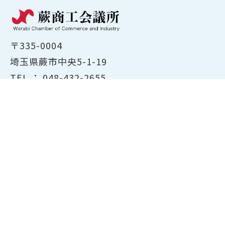
〒335-0004
埼玉県蕨市中央5-1-19
TEL ：
048-432-2655
FAX ： 048-444-1785
開所時間：平日8:30～17:00
ホーム
商工会議所について
経営支援・融資
検定試験について
貸会議室のご案内
共済・保険