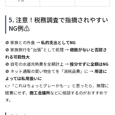
5. 注意！税務調査で指摘されやすい
NG例⚠️
🚫 家族との外食 →
私的支出としてNG
🚫 家族旅行を“出張”として処理 →
根拠がないと否認さ
れる可能性大
🚫 自宅の水道光熱費を全額計上 →
按分せずに全額はNG
🚫 ネット通販の買い物全てを「消耗品費」に →
用途に
よっては私用扱いに
👉「これはちょっとグレーかも…」と思ったら、無理に
経費にせず、
商工会議所
などに相談するのがおすすめで
す。