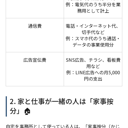
例：電気代のうち半分を業
務用として計上
通信費
電話・インターネット代、
切手代など
例：スマホ代のうち通話・
データの事業使用分
広告宣伝費
SNS広告、チラシ、看板費
用など
例：LINE広告への月5,000
円の支出
2. 家と仕事が一緒の人は「家事按
分」🏠
自宅を事務所として使っている人は、「家事按分（かじ