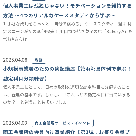
個人事業主は孤独じゃない！モチベーションを維持する
方法 ～4つのリアルなケーススタディから学ぶ～
1. 小さな成功をちゃんと「自分で褒める」 ケーススタディ：週末限
定スコーンが初の30個完売！ 川口市で焼き菓子の店「Bakery A」を
営むAさんは…
2025.04.08
税務
小規模事業者のための簿記講座【第4弾:具体例で学ぶ！
勘定科目分類練習】
個人事業主にとって、日々の取引を適切な勘定科目に分類すること
は、経理の基本です。しかし、「これはどの勘定科目に当てはまる
のか？」と迷うことも多いでしょ…
2025.04.03
商工会議所サービス・イベント
商工会議所の会員向け事業紹介【第3弾：お祭り会員ブ