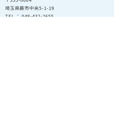
埼玉県蕨市中央5-1-19
TEL ：
048-432-2655
FAX ： 048-444-1785
開所時間：平日8:30～17:00
ホーム
商工会議所について
経営支援・融資
検定試験について
貸会議室のご案内
共済・保険
会員サービス
東京商工会議所主催の検定紹
介