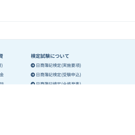
資
検定試験について
)
日商簿記検定(実施要項)
金
日商簿記検定(受験申込)
談
日商簿記検定(合格発表)
珠算能力・暗算検定(実施要項)
相談
珠算能力・暗算検定(受験申込)
談
珠算能力・暗算検定(合格発表)
日商簿記検定団体試験とは
合格証明書の発行