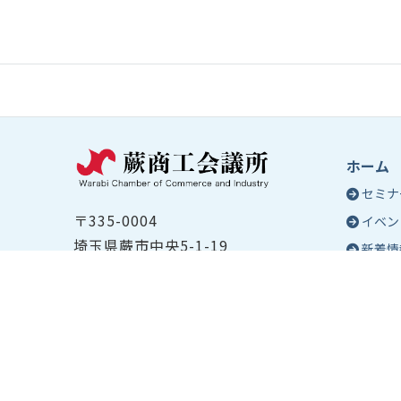
ホーム
セミナ
〒335-0004
イベン
埼玉県蕨市中央5-1-19
新着情
TEL ：
048-432-2655
コラム
FAX ： 048-444-1785
蕨商工
開所時間：平日8:30～17:00
Epo
号
Epo