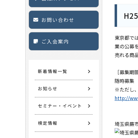
H
お問い合わせ
東京都で
ご入会案内
業の公募
売れる商
新着情報一覧
［募集期
随時募集
お知らせ
※ただし
http://ww
セミナー・イベント
検定情報
埼玉県蕨