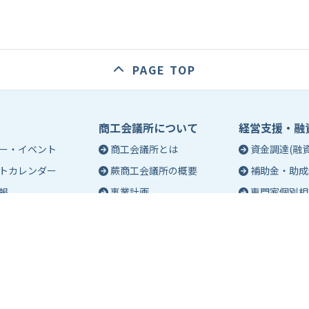
PAGE TOP
商工会議所について
経営支援・融
ー・イベント
商工会議所とは
資金調達(融資
トカレンダー
蕨商工会議所の概要
補助金・助成
報
事業計画
専門家個別相
入会のご案内
創業相談
会議所会報誌
有料バナー広告のご案内
働き方・労務
ch（エポック）最新
特定商工業者制度につい
税務・記帳相
て
事業承継
ch バックナンバー
青年部活動
経営革新