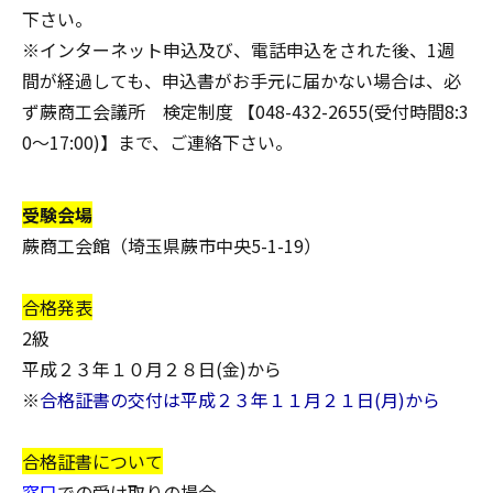
下さい。
※インターネット申込及び、電話申込をされた後、
1週
間が経過しても、申込書がお手元に届かない場合
は、必
ず蕨商工会議所 検定制度 【048-432-2655(受付時間8:3
0～17:00)】まで、ご連絡下さい。
受験会場
蕨商工会館（埼玉県蕨市中央5-1-19）
合格発表
2級
平成２３年１０月２８日(金)から
※
合格証書の交付は平成２３年１１月２１日(月)から
合格証書について
窓口
での受け取りの場合