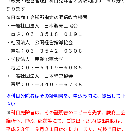
「販売・経営管理」科目免除者の試験時間は１６０分と
なります。
※日本商工会議所指定の通信教育機関
・一般社団法人 日本販売士協会
電話：０３－３５１８－０１９１
・社団法人 公開経営指導協会
電話：０３－３５４２－０３０６
・学校法人 産業能率大学
電話：０３－５４１９－６０８５
・一般社団法人 日本経営協会
電話：０３－３４０３－６２３８
※科目免除者はその証明書を、申込み時に、提出して下
さい。
※
科目免除者は、その証明書のコピーを先ず、蕨商工会
議所へ、FAX、郵送等にて、ご提出下さい(提出期限は、
平成２３年 ９月２１日(水)まで)。また、試験当日は、