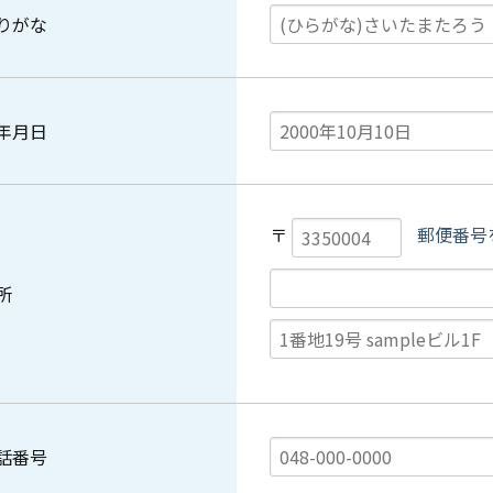
りがな
年月日
〒
郵便番号
所
話番号