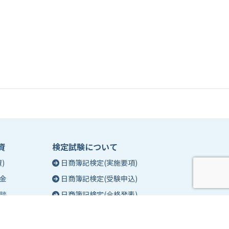
資
検定試験について
)
日商簿記検定(実施要項)
金
日商簿記検定(受験申込)
談
日商簿記検定(合格発表)
珠算能力・暗算検定(実施要項)
相談
珠算能力・暗算検定(受験申込)