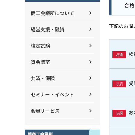
合格
商工会議所について
下記のお問
経営支援・融資
検定試験
検
必須
貸会議室
共済・保険
受
必須
セミナー・イベント
会員サービス
お
必須