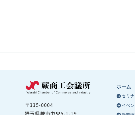
ホーム
セミナ
〒335-0004
イベン
埼玉県蕨市中央5-1-19
新着情
TEL ：
048-432-2655
コラム
FAX ： 048-444-1785
蕨商工