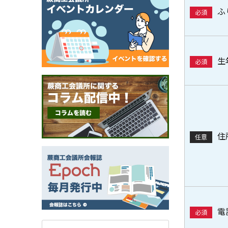
ふ
必須
生
必須
住
任意
電
必須