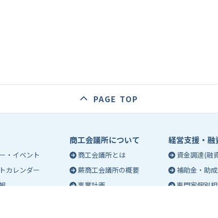
PAGE TOP
商工会議所について
経営支援・融
ー・イベント
商工会議所とは
資金調達(融資
トカレンダー
蕨商工会議所の概要
補助金・助成
報
事業計画
専門家個別相
入会のご案内
創業相談
会議所会報誌
有料バナー広告のご案内
働き方・労務