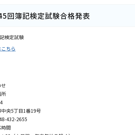
45回簿記検定試験合格発表
簿記検定試験
はこちら
わせ
議所
4
中央5丁目1番19号
-432-2655
応時間