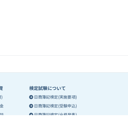
資
検定試験について
)
日商簿記検定(実施要項)
金
日商簿記検定(受験申込)
談
日商簿記検定(合格発表)
珠算能力・暗算検定(実施要項)