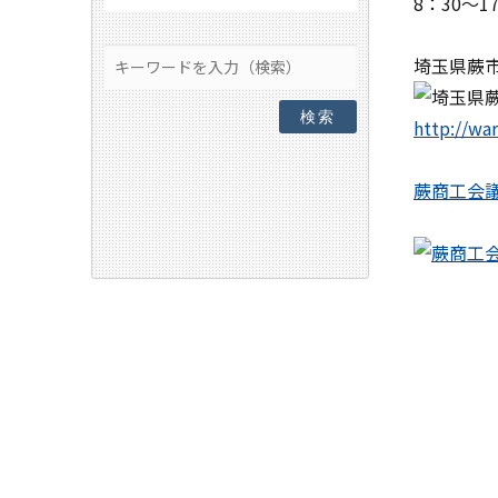
8：30～
埼玉県蕨
検索
http://wa
蕨商工会