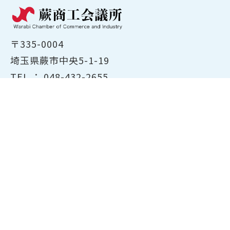
〒335-0004
埼玉県蕨市中央5-1-19
TEL ：
048-432-2655
FAX ： 048-444-1785
開所時間：平日8:30～17:00
ホーム
商工会議所について
経営支援・融資
検定試験について
貸会議室のご案内
共済・保険