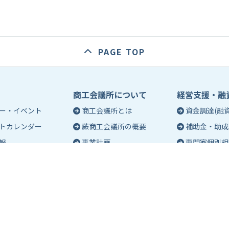
PAGE TOP
商工会議所について
経営支援・融
ー・イベント
商工会議所とは
資金調達(融資
トカレンダー
蕨商工会議所の概要
補助金・助成
報
事業計画
専門家個別相
入会のご案内
創業相談
会議所会報誌
有料バナー広告のご案内
働き方・労務
ch（エポック）最新
特定商工業者制度につい
税務・記帳相
て
事業承継
ch バックナンバー
青年部活動
経営革新