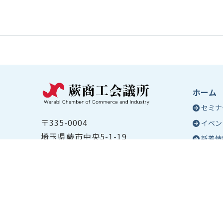
ホーム
セミナ
〒335-0004
イベン
埼玉県蕨市中央5-1-19
新着情
TEL ：
048-432-2655
コラム
FAX ： 048-444-1785
蕨商工
開所時間：平日8:30～17:00
Epo
号
Epo