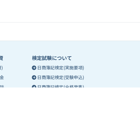
資
検定試験について
)
日商簿記検定(実施要項)
金
日商簿記検定(受験申込)
談
日商簿記検定(合格発表)
珠算能力・暗算検定(実施要項)
相談
珠算能力・暗算検定(受験申込)
談
珠算能力・暗算検定(合格発表)
日商簿記検定団体試験とは
合格証明書の発行