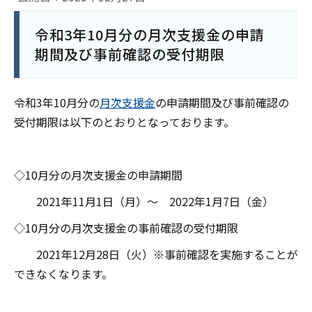
令和3年10月分の月次支援金の申請
期間及び事前確認の受付期限
令和3年10月分の
月次支援金
の申請期間及び事前確認の
受付期限は以下のとおりとなっております。
◇
10
月分の月次支援金の申請期間
2021
年
11
月
1
日（月）～
2022
年
1
月
7
日（金）
◇
10
月分の月次支援金の事前確認の受付期限
2021
年
12
月
28
日（火）※事前確認を実施することが
できなくなります。