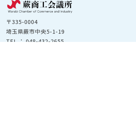
〒335-0004
埼玉県蕨市中央5-1-19
TEL ：
048-432-2655
FAX ： 048-444-1785
開所時間：平日8:30～17:00
ホーム
商工会議所について
経営支援・融資
検定試験について
貸会議室のご案内
共済・保険