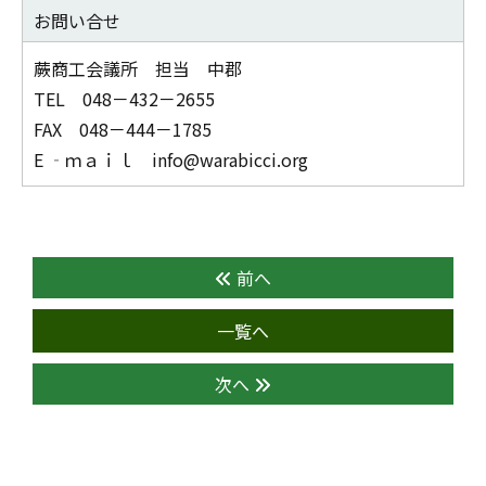
お問い合せ
蕨商工会議所 担当 中郡
TEL 048－432－2655
FAX 048－444－1785
E ‐ｍａｉｌ info@warabicci.org
前へ
一覧へ
次へ