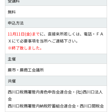
受講料
無料
申込方法
11月11日(金)まで
に、直接来所若しくは、電話・ＦＡ
Ｘにて必要事項を当所へご連絡下さい。
※終了致しました。
主催
蕨市・蕨商工会議所
共催
西川口税務署管内青色申告会連合会・(社)西川口法人
会
西川口税務署管内納税貯蓄組合連合会・西川口間税会