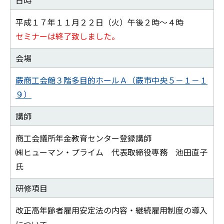
日時
平成１７年１１月２２日（火）午後２時～４時
セミナーは終了致しました。
会場
蕨商工会館３階多目的ホールＡ（蕨市中央５－１－１
９）
講師
商工会議所年金教育センター登録講師
㈱ヒューマン・プライム 代表取締役専務 池田直子
氏
研修項目
改正高年齢者雇用安定法の内容・継続雇用制度の導入