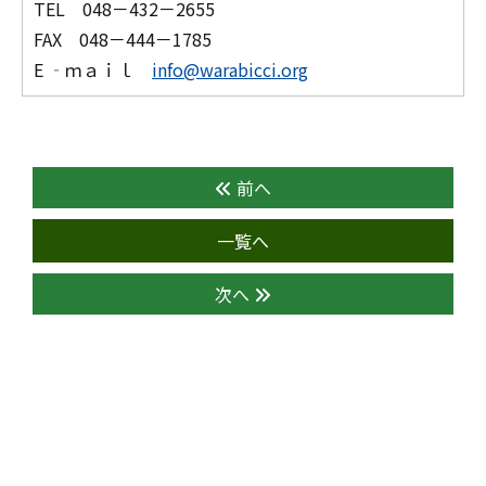
TEL 048－432－2655
FAX 048－444－1785
E ‐ｍａｉｌ
info@warabicci.org
前へ
一覧へ
次へ