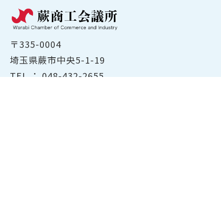
〒335-0004
埼玉県蕨市中央5-1-19
TEL ：
048-432-2655
FAX ： 048-444-1785
開所時間：平日8:30～17:00
ホーム
商工会議所について
経営支援・融資
検定試験について
貸会議室のご案内
共済・保険