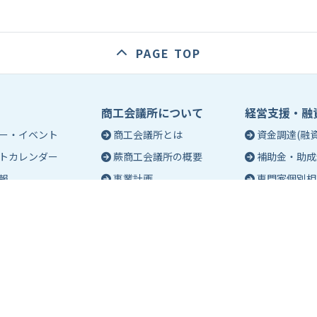
PAGE TOP
商工会議所について
経営支援・融
ー・イベント
商工会議所とは
資金調達(融資
トカレンダー
蕨商工会議所の概要
補助金・助成
報
事業計画
専門家個別相
入会のご案内
創業相談
会議所会報誌
有料バナー広告のご案内
働き方・労務
ch（エポック）最新
特定商工業者制度につい
税務・記帳相
て
事業承継
ch バックナンバー
青年部活動
経営革新
報保護方針
アクセス