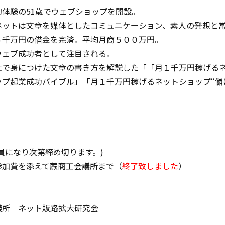
初体験の51歳でウェブショップを開設。
ネットは文章を媒体としたコミュニケーション、素人の発想と
６千万円の借金を完済。平均月商５００万円。
ウェブ成功者として注目される。
社で身につけた文章の書き方を解説した「「月１千万円稼げる
ップ起業成功バイブル」「月１千万円稼げるネットショップ“儲
員になり次第締め切ります。)
参加費を添えて蕨商工会議所まで（
終了致しました
）
議所 ネット販路拡大研究会