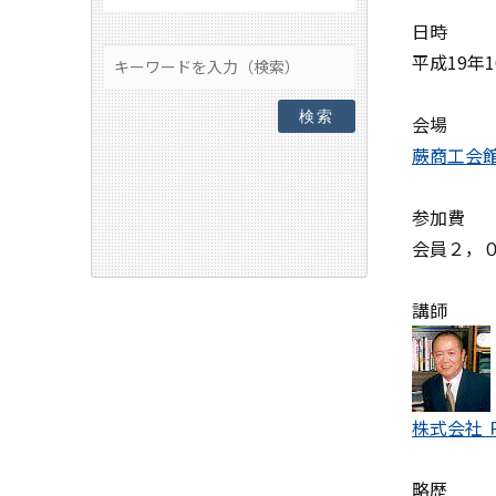
日時
平成19年1
検索
会場
蕨商工会
参加費
会員２，
講師
株式会社 
略歴