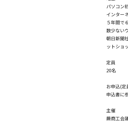
パソコン
インター
５年間で
数少ない
朝日新聞
ットショ
定員
20名
お申込(定
申込書に
主催
蕨商工会