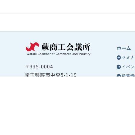
ホーム
セミナ
〒335-0004
イベン
埼玉県蕨市中央5-1-19
新着情
TEL ：
048-432-2655
コラム
FAX ： 048-444-1785
蕨商工
開所時間：平日8:30～17:00
Epo
号
Epo
個人情