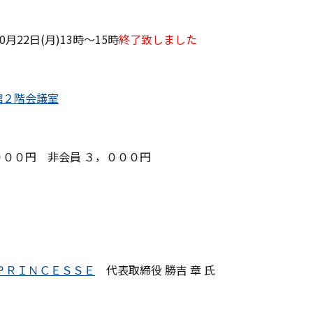
0月22日(月)13時～15時
終了致しました
館２階会議室
０００円 非会員 ３，０００円
ＰＲＩＮＣＥＳＳＥ
代表取締役 勝吉 章 氏