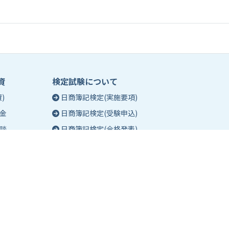
資
検定試験について
)
日商簿記検定(実施要項)
金
日商簿記検定(受験申込)
談
日商簿記検定(合格発表)
珠算能力・暗算検定(実施要項)
相談
珠算能力・暗算検定(受験申込)
談
珠算能力・暗算検定(合格発表)
日商簿記検定団体試験とは
合格証明書の発行
合格確認お問い合わせフォーム