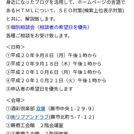
身近になったブログを活用して、ホームページの言語で
あるＨＴＭＬについて、ＳＥＯ対策(検索上位表示対策)
と共に、解説致します。
⑤
個別相談会（相談者の希望日を優先）
各種ご相談をお受け致します。
＜日時＞
①平成２０年９月８日（月）午後１時から
②平成２０年９月１８日（木）午後１時から
③平成２０年１０月６日（月）午後１時から
④平成２０年１０月２１日（火）午後１時から
⑤申込者の希望日を優先します
＜会場＞
①酒彩倶楽部
双葉
（蕨市中央１-２９-９）
②
㈱リブアンドラブ
(蕨市北町５-７-１２)
③蕨商工会館 ２階会議室
④⑤蕨商工会館 ２階研修室