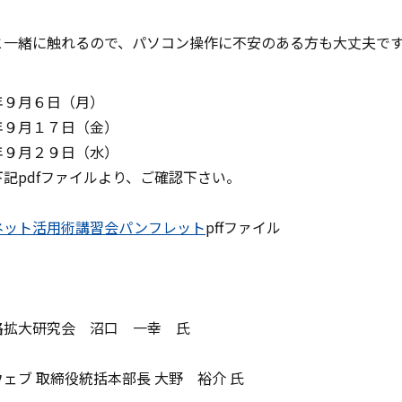
と一緒に触れるので、パソコン操作に不安のある方も大丈夫で
年９月６日（月）
年９月１７日（金）
年９月２９日（水）
記pdfファイルより、ご確認下さい。
ネット活用術講習会パンフレット
pffファイル
路拡大研究会 沼口 一幸 氏
ェブ 取締役統括本部長 大野 裕介 氏