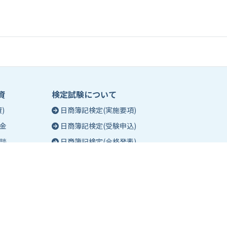
資
検定試験について
)
日商簿記検定(実施要項)
金
日商簿記検定(受験申込)
談
日商簿記検定(合格発表)
珠算能力・暗算検定(実施要項)
相談
珠算能力・暗算検定(受験申込)
談
珠算能力・暗算検定(合格発表)
日商簿記検定団体試験とは
合格証明書の発行