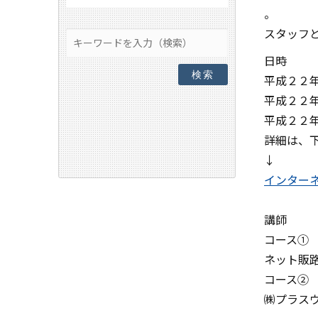
。
スタッフ
日時
検索
平成２２
平成２２
平成２２
詳細は、下
↓
インター
講師
コース①
ネット販
コース②
㈱プラスウ