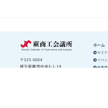
ホーム
セミナ
〒335-0004
イベン
埼玉県蕨市中央5-1-19
新着情
TEL ：
048-432-2655
コラム
FAX ： 048-444-1785
蕨商工
開所時間：平日8:30～17:00
Epo
号
Epo