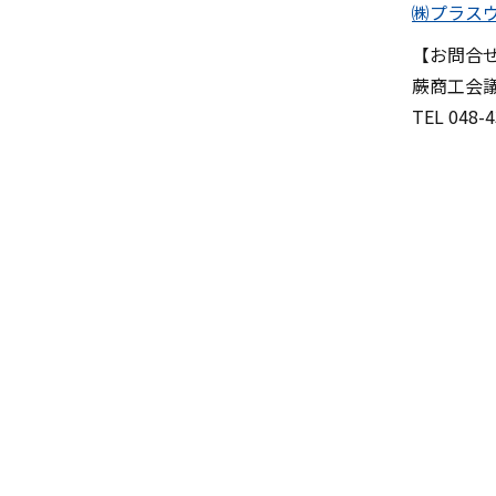
㈱プラス
【お問合
蕨商工会
TEL 048-4