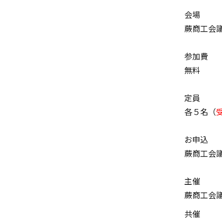
会場
蕨商工会
参加費
無料
定員
各５名（
お申込
蕨商工会
主催
蕨商工会
共催