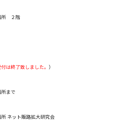
議所 ２階
受付は終了致しました。
）
議所まで
議所 ネット販路拡大研究会