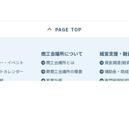
PAGE TOP
商工会議所について
経営支援・融
ー・イベント
商工会議所とは
資金調達(融資
トカレンダー
蕨商工会議所の概要
補助金・助成
報
事業計画
専門家個別相
入会のご案内
創業相談
会議所会報誌
有料バナー広告のご案内
働き方・労務
ch（エポック）最新
特定商工業者制度につい
税務・記帳相
て
事業承継
ch バックナンバー
青年部活動
経営革新