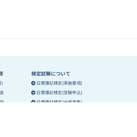
資
検定試験について
)
日商簿記検定(実施要項)
金
日商簿記検定(受験申込)
談
日商簿記検定(合格発表)
珠算能力・暗算検定(実施要項)
相談
珠算能力・暗算検定(受験申込)
談
珠算能力・暗算検定(合格発表)