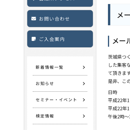
メ
お問い合わせ
ご入会案内
メー
茨城県つ
した集客
新着情報一覧
て頂きま
是非、こ
お知らせ
日時
セミナー・イベント
平成22年
平成22年
検定情報
午後2時～