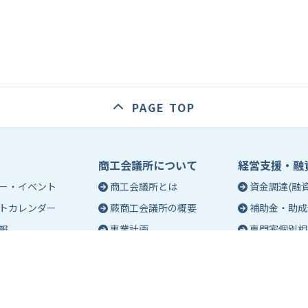
PAGE TOP
商工会議所について
経営支援・融
ー・イベント
商工会議所とは
資金調達(融資
トカレンダー
蕨商工会議所の概要
補助金・助成
報
事業計画
専門家個別相
入会のご案内
創業相談
会議所会報誌
有料バナー広告のご案内
働き方・労務
ch（エポック）最新
特定商工業者制度につい
税務・記帳相