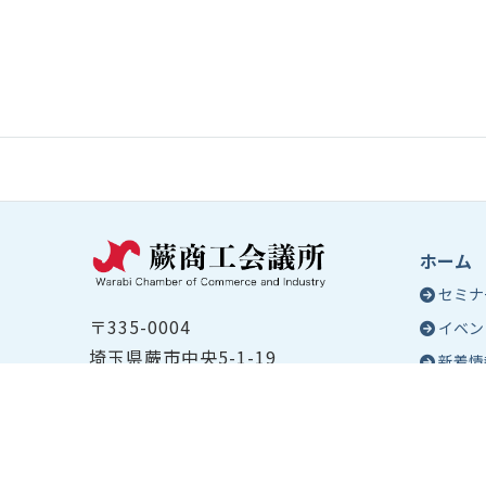
ホーム
セミナ
〒335-0004
イベン
埼玉県蕨市中央5-1-19
新着情
TEL ：
048-432-2655
コラム
FAX ： 048-444-1785
蕨商工
開所時間：平日8:30～17:00
Epo