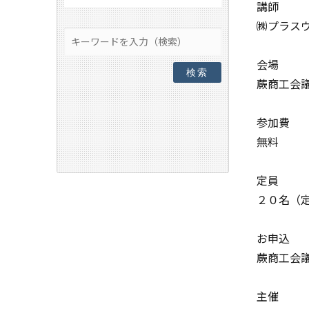
講師
㈱プラスウ
会場
検索
蕨商工会
参加費
無料
定員
２０名（
お申込
蕨商工会
主催