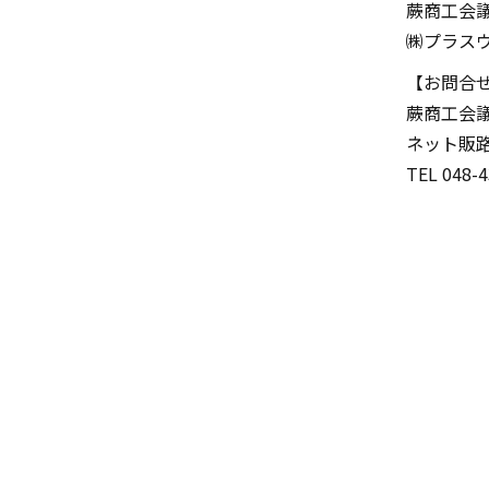
蕨商工会
㈱プラス
【お問合
蕨商工会
ネット販
TEL 048-4