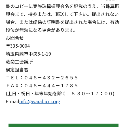
書のコピーに実施珠算振興会名を記載のうえ、当珠算振
興会まで、持参または、郵送して下さい。提出されない
場合、または虚偽の証明書を提出された場合には、有効
段位が無効になる場合があります。
お問合せ
〒335-0004
埼玉県蕨市中央5-1-19
蕨商工会議所
検定担当者
ＴＥＬ：０４８－４３２－２６５５
ＦＡＸ：０４８－４４４－１７８５
(土日・祝日・年末年始を除く ８:３０～１７：００)
E-mail
info@warabicci.org