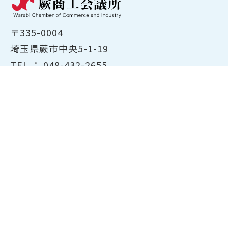
〒335-0004
埼玉県蕨市中央5-1-19
TEL ：
048-432-2655
FAX ： 048-444-1785
開所時間：平日8:30～17:00
ホーム
商工会議所について
経営支援・融資
検定試験について
貸会議室のご案内
共済・保険