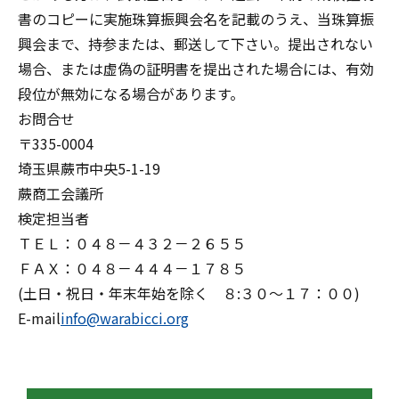
書のコピーに実施珠算振興会名を記載のうえ、当珠算振
興会まで、持参または、郵送して下さい。提出されない
場合、または虚偽の証明書を提出された場合には、有効
段位が無効になる場合があります。
お問合せ
〒335-0004
埼玉県蕨市中央5-1-19
蕨商工会議所
検定担当者
ＴＥＬ：０４８－４３２－２６５５
ＦＡＸ：０４８－４４４－１７８５
(土日・祝日・年末年始を除く ８:３０～１７：００)
E-mail
info@warabicci.org