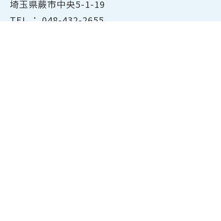
埼玉県蕨市中央5-1-19
TEL ：
048-432-2655
FAX ： 048-444-1785
開所時間：平日8:30～17:00
ホーム
商工会議所について
経営支援・融資
検定試験について
貸会議室のご案内
共済・保険
会員サービス
東京商工会議所主催の検定紹
介