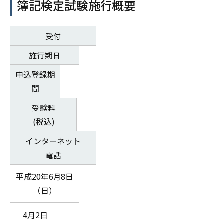
簿記検定試験施行概要
受付
施行期日
申込登録期
間
受験料
(税込)
インターネット
電話
平成20年6月8日
（日）
4月2日