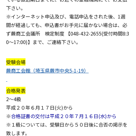
下さい。
※インターネット申込及び、電話申込をされた後、
1週
間が経過しても、申込書がお手元に届かない場合
は、必
ず蕨商工会議所 検定制度 【048-432-2655(受付時間8:3
0～17:00)】まで、ご連絡下さい。
受験会場
蕨商工会館（埼玉県蕨市中央5-1-19）
合格発表
2～4級
平成２０年６月１７日(火)から
※
合格証書の交付は平成２０年７月１６日(水)から
※１級については、受験日から５０日後に合否の掲示を
致します。