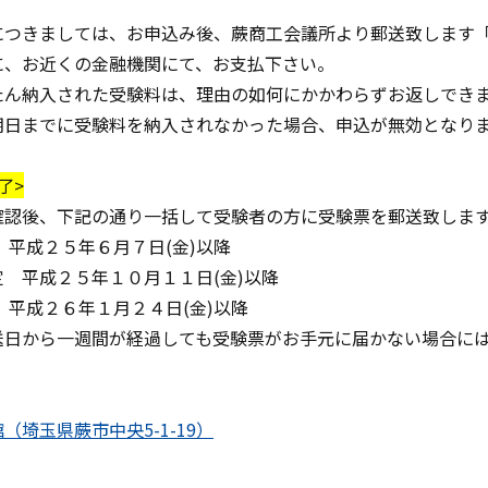
につきましては、お申込み後、蕨商工会議所より郵送致します
に、お近くの金融機関にて、お支払下さい。
たん納入された受験料は、理由の如何にかかわらずお返しでき
期日までに受験料を納入されなかった場合、申込が無効となり
了>
確認後、下記の通り一括して受験者の方に受験票を郵送致しま
平成２５年６月７日(金)以降
 平成２５年１０月１１日(金)以降
平成２６年１月２４日(金)以降
送日から一週間が経過しても受験票がお手元に届かない場合に
（埼玉県蕨市中央5-1-19）