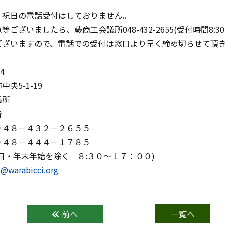
・祝日の電話受付はしておりません。
等ございましたら、蕨商工会議所048-432-2655(受付時間8:3
ございますので、電話での受付は窓口より早く締め切らせて頂
4
央5-1-19
議所
者
０４８－４３２－２６５５
０４８－４４４－１７８５
日・年末年始を除く ８:３０～１７：００)
o@warabicci.org
前へ
一覧へ