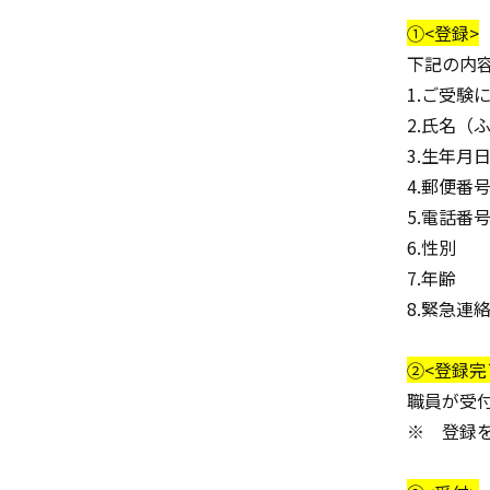
①<登録>
下記の内
1.ご受験
2.氏名（
3.生年月
4.郵便番号
5.電話番
6.性別
7.年齢
8.緊急
②<登録完
職員が受
※ 登録