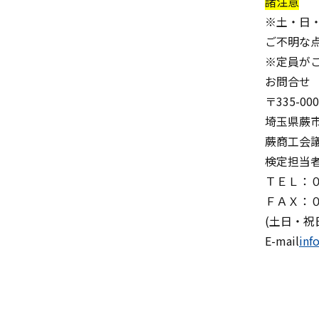
諸注意
※土・日
ご不明な点
※定員が
お問合せ
〒335-000
埼玉県蕨市中
蕨商工会
検定担当
ＴＥＬ：
ＦＡＸ：
(土日・祝
E-mail
inf