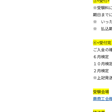
③<受付>
※受験料
期日まで
※ いっ
※ 払込
④<受付完
ご入金の
６月検定 
１０月検定
２月検定 
※上記発
受験会場
蕨商工会館