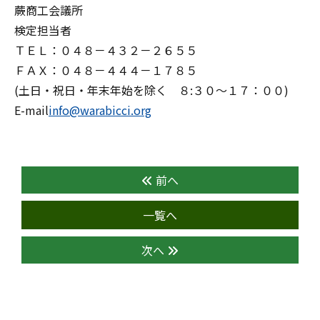
蕨商工会議所
検定担当者
ＴＥＬ：０４８－４３２－２６５５
ＦＡＸ：０４８－４４４－１７８５
(土日・祝日・年末年始を除く ８:３０～１７：００)
E-mail
info@warabicci.org
前へ
一覧へ
次へ