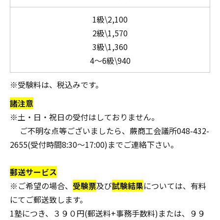
1級\2,100
2級\1,570
3級\1,360
4～6級\940
※受験料は、税込みです。
諸注意
※土・日・祝日の受付はしておりません。
ご不明な点等ございましたら、蕨商工会議所048-432-
2655(受付時間8:30～17:00)までご連絡下さい。
郵送サービス
※ご希望の場合、
受験票
及び
試験結果
については、有料
にてご郵送致します。
1塾につき、３９０円(郵送料+事務手数料)または、９９