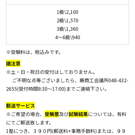
1級\2,100
2級\1,570
3級\1,360
4～6級\940
※受験料は、税込みです。
諸注意
※土・日・祝日の受付はしておりません。
ご不明な点等ございましたら、蕨商工会議所048-432-
2655(受付時間8:30～17:00)までご連絡下さい。
郵送サービス
※ご希望の場合、
受験票
及び
試験結果
については、有料
にてご郵送致します。
1塾につき、３９０円(郵送料+事務手数料)または、９９