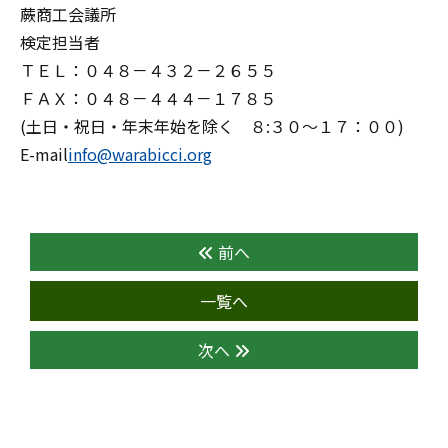
蕨商工会議所
検定担当者
ＴＥＬ：０４８－４３２－２６５５
ＦＡＸ：０４８－４４４－１７８５
(土日・祝日・年末年始を除く ８:３０～１７：００)
E-mail
info@warabicci.org
前へ
一覧へ
次へ