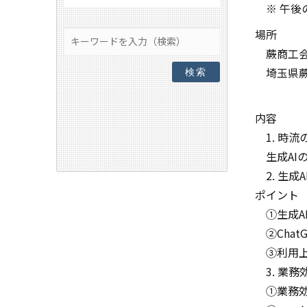
※ 午後
場所
蕨商工
埼玉県蕨市
検索
内容
1. 時流の
生成AI
2. 生成
ポイント
①生成AI
②Chat
③利用上
3. 業務
①業務効