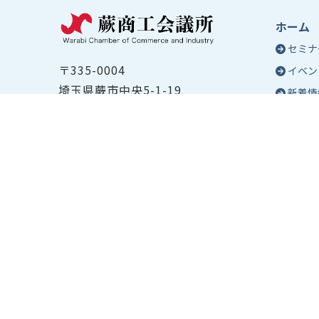
ホーム
セミナ
〒335-0004
イベン
埼玉県蕨市中央5-1-19
新着情
TEL ：
048-432-2655
コラム
FAX ： 048-444-1785
蕨商工
開所時間：平日8:30～17:00
Epo
号
Epo
個人情
サイト
貸会議