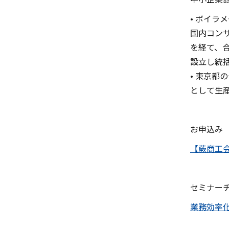
• ボイラ
国内コン
を経て、合
設立し統
• 東京都
として生
お申込み
【蕨商工
セミナー
業務効率化