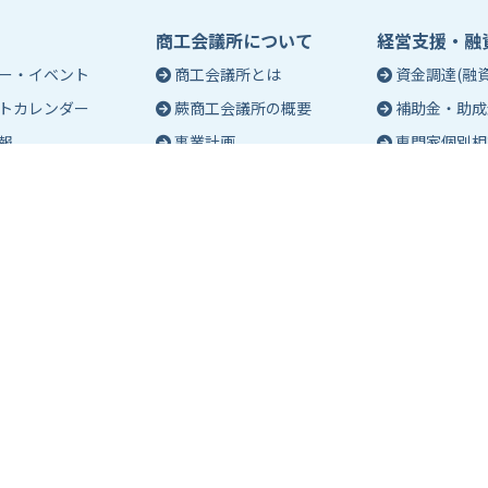
商工会議所について
経営支援・融
ー・イベント
商工会議所とは
資金調達(融資
トカレンダー
蕨商工会議所の概要
補助金・助成
報
事業計画
専門家個別相
入会のご案内
創業相談
会議所会報誌
有料バナー広告のご案内
働き方・労務
ch（エポック）最新
特定商工業者制度につい
税務・記帳相
て
事業承継
ch バックナンバー
青年部活動
経営革新
報保護方針
アクセス
マップ
よくあるご質問
お問い合わせ
室のご案内
共済・保険
会員サービス