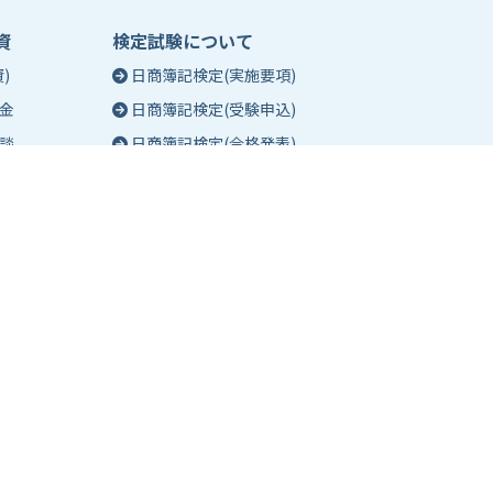
資
検定試験について
)
日商簿記検定(実施要項)
金
日商簿記検定(受験申込)
談
日商簿記検定(合格発表)
珠算能力・暗算検定(実施要項)
相談
珠算能力・暗算検定(受験申込)
談
珠算能力・暗算検定(合格発表)
日商簿記検定団体試験とは
合格証明書の発行
合格確認お問い合わせフォーム
合格証書・成績票 郵送サービス
よくあるご質問(検定)
東京商工会議所主催の検定紹介