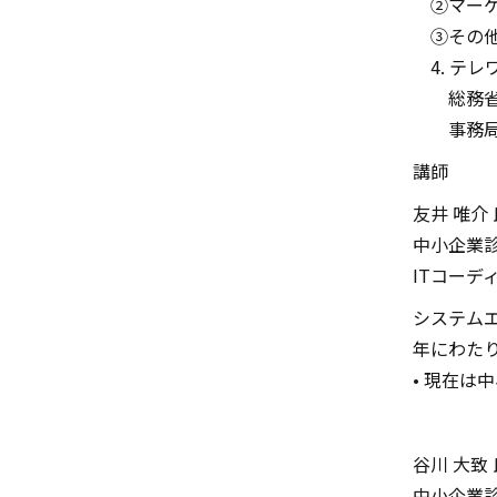
②マーケ
③その他
4. テレ
総務省テ
事務局
講師
友井 唯介 
中小企業
ITコーデ
システム
年にわた
• 現在
谷川 大致 
中小企業