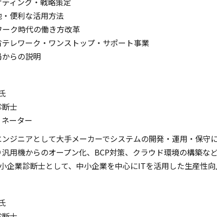
ティング・戦略策定
・便利な活用方法
ワーク時代の働き方改革
レワーク・ワンストップ・サポート事業
からの説明
氏
診断士
ィネーター
エンジニアとして大手メーカーでシステムの開発・運用・保守に従
り汎用機からのオープン化、BCP対策、クラウド環境の構築な
は中小企業診断士として、中小企業を中心にITを活用した生産性
氏
診断士