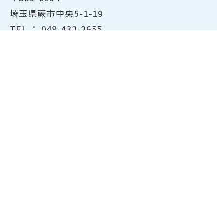
埼玉県蕨市中央5-1-19
TEL ：
048-432-2655
FAX ： 048-444-1785
開所時間：平日8:30～17:00
ホーム
商工会議所について
経営支援・融資
検定試験について
貸会議室のご案内
共済・保険
会員サービス
東京商工会議所主催の検定紹
介