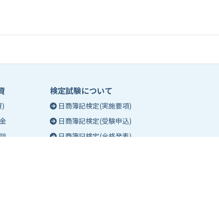
資
検定試験について
)
日商簿記検定(実施要項)
金
日商簿記検定(受験申込)
談
日商簿記検定(合格発表)
珠算能力・暗算検定(実施要項)
相談
珠算能力・暗算検定(受験申込)
談
珠算能力・暗算検定(合格発表)
日商簿記検定団体試験とは
合格証明書の発行