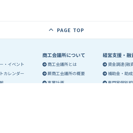
PAGE TOP
商工会議所について
経営支援・融
ー・イベント
商工会議所とは
資金調達(融資
トカレンダー
蕨商工会議所の概要
補助金・助成
報
事業計画
専門家個別相
入会のご案内
創業相談
会議所会報誌
有料バナー広告のご案内
働き方・労務
ch（エポック）最新
特定商工業者制度につい
税務・記帳相
て
事業承継
ch バックナンバー
青年部活動
経営革新