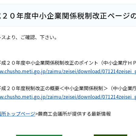
成２０年度中小企業関係税制改正ページ
レスより、ご確認、下さい。
平成２０年度中小企業関係税制改正のポイント（中小企業庁Ｈ
w.chusho.meti.go.jp/zaimu/zeisei/download/071214zeisei_
平成２０年度税制改正の概要＜中小企業関係税制＞（中小企業
w.chusho.meti.go.jp/zaimu/zeisei/download/071214zeisei_
議所トップページ
>蕨商工会議所が提供する最新情報