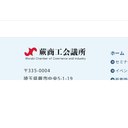
ホーム
セミナ
〒335-0004
イベン
埼玉県蕨市中央5-1-19
新着情
TEL ：
048-432-2655
コラム
FAX ： 048-444-1785
蕨商工
開所時間：平日8:30～17:00
Epo
号
Epo