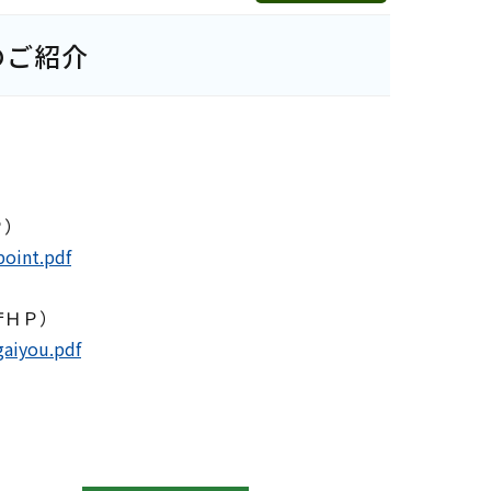
のご紹介
Ｐ）
point.pdf
庁ＨＰ）
gaiyou.pdf