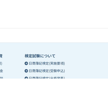
資
検定試験について
)
日商簿記検定(実施要項)
金
日商簿記検定(受験申込)
談
日商簿記検定(合格発表)
珠算能力・暗算検定(実施要項)
相談
珠算能力・暗算検定(受験申込)
談
珠算能力・暗算検定(合格発表)