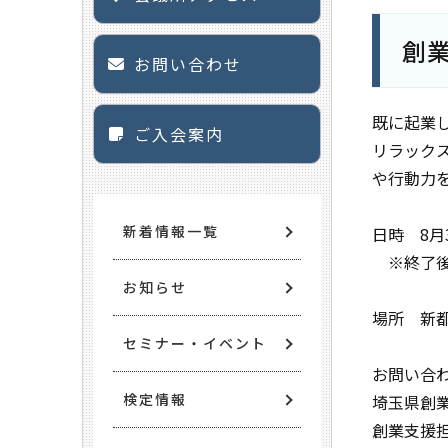
創
お問い合わせ
既に起業
ご入会案内
リラック
や行動力
新着情報一覧
日時 8月30
※終了後
お知らせ
場所 新
セミナー・イベント
お問い合
検定情報
埼玉県創
創業支援担当 