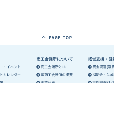
PAGE TOP
商工会議所について
経営支援・融
ー・イベント
商工会議所とは
資金調達(融資
トカレンダー
蕨商工会議所の概要
補助金・助成
報
事業計画
専門家個別相
入会のご案内
創業相談
会議所会報誌
有料バナー広告のご案内
働き方・労務
ch（エポック）最新
特定商工業者制度につい
税務・記帳相
て