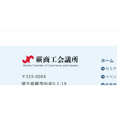
ホーム
セミナ
〒335-0004
イベン
埼玉県蕨市中央5-1-19
新着情
TEL ：
048-432-2655
コラム
FAX ： 048-444-1785
蕨商工
開所時間：平日8:30～17:00
Epo
号