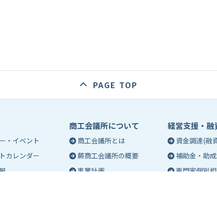
PAGE TOP
商工会議所について
経営支援・融
ー・イベント
商工会議所とは
資金調達(融資
トカレンダー
蕨商工会議所の概要
補助金・助成
報
事業計画
専門家個別相
入会のご案内
創業相談
会議所会報誌
有料バナー広告のご案内
働き方・労務
ch（エポック）最新
特定商工業者制度につい
税務・記帳相