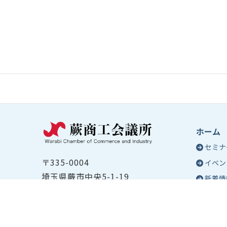
ホーム
セミナ
〒335-0004
イベン
埼玉県蕨市中央5-1-19
新着情
TEL ：
048-432-2655
コラム
FAX ： 048-444-1785
蕨商工
開所時間：平日8:30～17:00
Epo