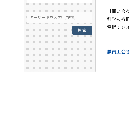
［問い合
科学技術
電話：０
検索
蕨商工会