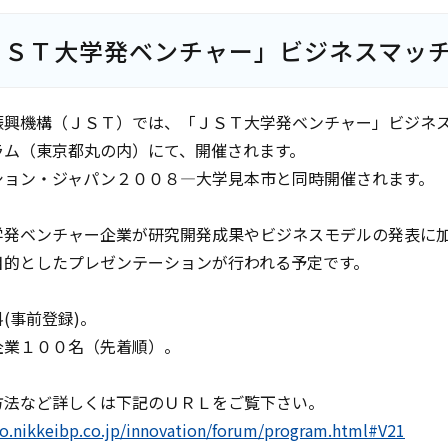
ＪＳＴ大学発ベンチャー」ビジネスマッ
振興機構（ＪＳＴ）では、「ＪＳＴ大学発ベンチャー」ビジネ
ラム（東京都丸の内）にて、開催されます。
ション・ジャパン２００８―大学見本市と同時開催されます。
学発ベンチャー企業が研究開発成果やビジネスモデルの発表に
目的としたプレゼンテーションが行われる予定です。
(事前登録)。
企業１００名（先着順）。
方法など詳しくは下記のＵＲＬをご覧下さい。
po.nikkeibp.co.jp/innovation/forum/program.html#V21