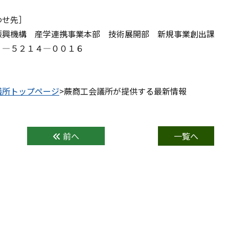
わせ先］
振興機構 産学連携事業本部 技術展開部 新規事業創出課
３―５２１４―００１６
議所トップページ
>蕨商工会議所が提供する最新情報
前へ
一覧へ