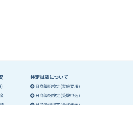
資
検定試験について
)
日商簿記検定(実施要項)
金
日商簿記検定(受験申込)
談
日商簿記検定(合格発表)
珠算能力・暗算検定(実施要項)
相談
珠算能力・暗算検定(受験申込)
談
珠算能力・暗算検定(合格発表)