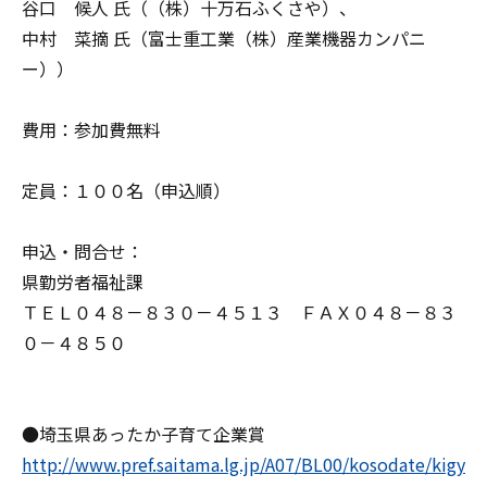
谷口 候人 氏（（株）十万石ふくさや）、
中村 菜摘 氏（富士重工業（株）産業機器カンパニ
ー））
費用：参加費無料
定員：１００名（申込順）
申込・問合せ：
県勤労者福祉課
ＴＥＬ０４８－８３０－４５１３ ＦＡＸ０４８－８３
０－４８５０
●埼玉県あったか子育て企業賞
http://www.pref.saitama.lg.jp/A07/BL00/kosodate/kigy