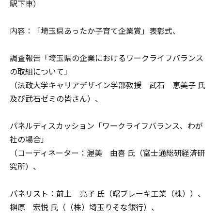
駅下車）
内容：「埼玉県あったか子育て企業賞」表彰式、
調査報告「埼玉県の企業におけるワークライフバランス
の取組について」
（法政大学キャリアデザイン学部教授 武石 恵美子 氏
及び武石ゼミの皆さん）、
パネルディスカッション「ワークライフバランス、わが
社の場合」
（コーディネーター：渥美 由喜 氏（富士通総研経済研
究所）、
パネリスト：前上 亮子 氏（曙ブレーキ工業（株））、
榊原 宏悦 氏（（株）埼玉りそな銀行）、