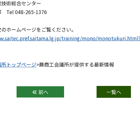
業技術総合センター
el 048-265-1376
次のホームページをご覧ください。
w.saitec.pref.saitama.lg.jp/training/mono/monotukuri.htm
議所トップページ
>蕨商工会議所が提供する最新情報
前へ
一覧へ