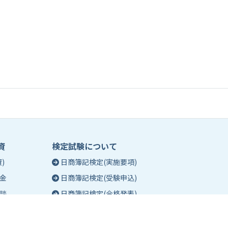
資
検定試験について
)
日商簿記検定(実施要項)
金
日商簿記検定(受験申込)
談
日商簿記検定(合格発表)
珠算能力・暗算検定(実施要項)
相談
珠算能力・暗算検定(受験申込)