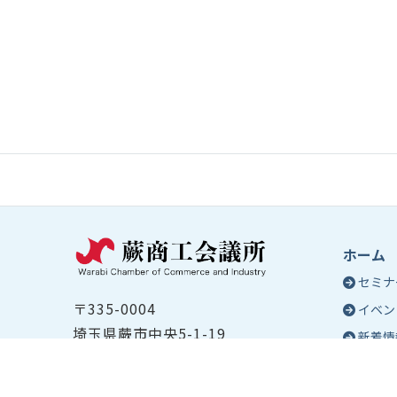
ホーム
セミナ
〒335-0004
イベン
埼玉県蕨市中央5-1-19
新着情
TEL ：
048-432-2655
コラム
FAX ： 048-444-1785
蕨商工