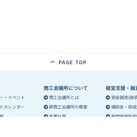
PAGE TOP
商工会議所について
経営支援・融
ー・イベント
商工会議所とは
資金調達(融資
トカレンダー
蕨商工会議所の概要
補助金・助成
報
事業計画
専門家個別相
入会のご案内
創業相談
会議所会報誌
有料バナー広告のご案内
働き方・労務