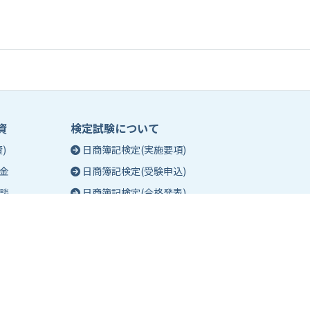
資
検定試験について
)
日商簿記検定(実施要項)
金
日商簿記検定(受験申込)
談
日商簿記検定(合格発表)
珠算能力・暗算検定(実施要項)
相談
珠算能力・暗算検定(受験申込)
談
珠算能力・暗算検定(合格発表)
日商簿記検定団体試験とは
合格証明書の発行