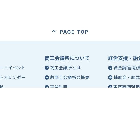
PAGE TOP
商工会議所について
経営支援・融
ー・イベント
商工会議所とは
資金調達(融資
トカレンダー
蕨商工会議所の概要
補助金・助成
報
事業計画
専門家個別相
入会のご案内
創業相談
会議所会報誌
有料バナー広告のご案内
働き方・労務
ch（エポック）最新
特定商工業者制度につい
税務・記帳相
て
事業承継
ch バックナンバー
青年部活動
経営革新