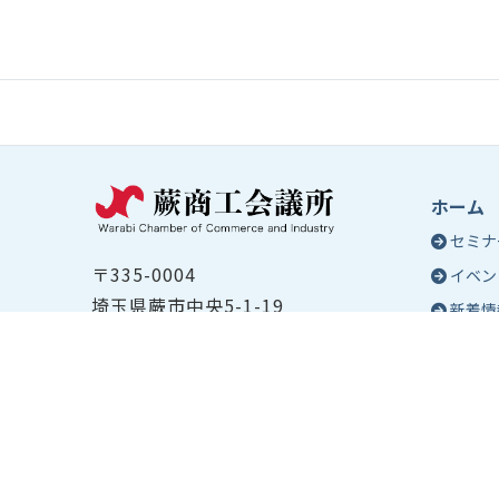
ホーム
セミナ
〒335-0004
イベン
埼玉県蕨市中央5-1-19
新着情
TEL ：
048-432-2655
コラム
FAX ： 048-444-1785
蕨商工
開所時間：平日8:30～17:00
Epo
号
Epo