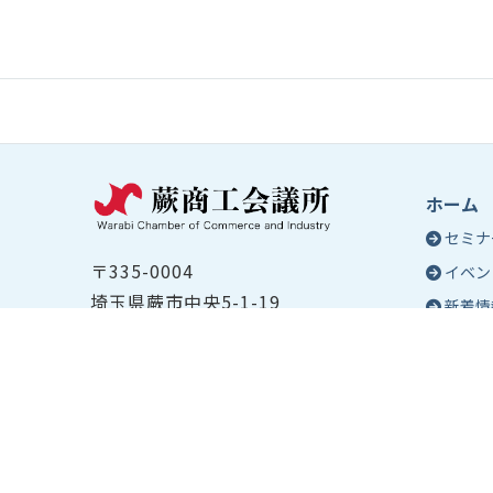
ホーム
セミナ
〒335-0004
イベン
埼玉県蕨市中央5-1-19
新着情
TEL ：
048-432-2655
コラム
FAX ： 048-444-1785
蕨商工
開所時間：平日8:30～17:00
Epo
号
Epo