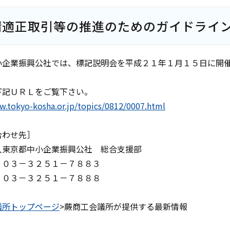
請適正取引等の推進のためのガイドライ
小企業振興公社では、標記説明会を平成２１年１月１５日に開
下記ＵＲＬをご覧下さい。
w.tokyo-kosha.or.jp/topics/0812/0007.html
合わせ先］
東京都中小企業振興公社 総合支援部
０３－３２５１－７８８３
０３－３２５１－７８８８
議所トップページ
>蕨商工会議所が提供する最新情報