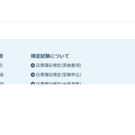
資
検定試験について
)
日商簿記検定(実施要項)
金
日商簿記検定(受験申込)
談
日商簿記検定(合格発表)
珠算能力・暗算検定(実施要項)
相談
珠算能力・暗算検定(受験申込)
談
珠算能力・暗算検定(合格発表)
日商簿記検定団体試験とは
合格証明書の発行