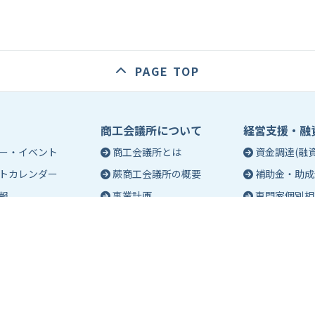
PAGE TOP
商工会議所について
経営支援・融
ー・イベント
商工会議所とは
資金調達(融資
トカレンダー
蕨商工会議所の概要
補助金・助成
報
事業計画
専門家個別相
入会のご案内
創業相談
会議所会報誌
有料バナー広告のご案内
働き方・労務
ch（エポック）最新
特定商工業者制度につい
税務・記帳相
て
事業承継
ch バックナンバー
青年部活動
経営革新