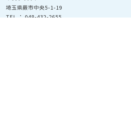
埼玉県蕨市中央5-1-19
TEL ：
048-432-2655
FAX ： 048-444-1785
開所時間：平日8:30～17:00
ホーム
商工会議所について
経営支援・融資
検定試験について
貸会議室のご案内
共済・保険
会員サービス
東京商工会議所主催の検定紹
介