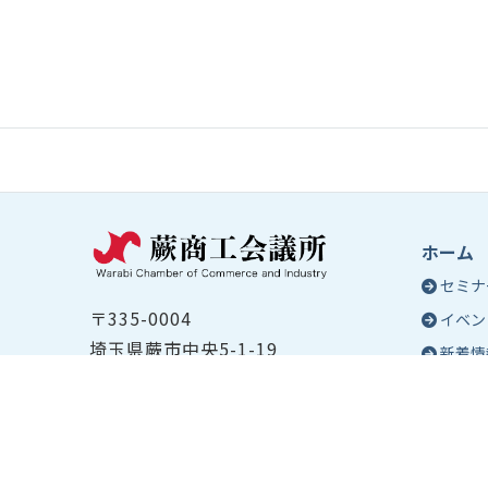
ホーム
セミナ
〒335-0004
イベン
埼玉県蕨市中央5-1-19
新着情
TEL ：
048-432-2655
コラム
FAX ： 048-444-1785
蕨商工
開所時間：平日8:30～17:00
Epo
号