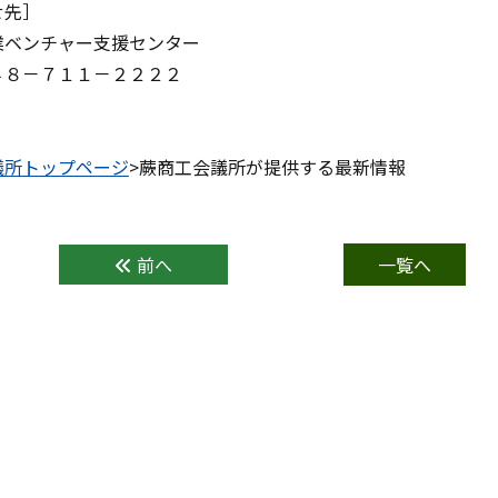
せ先］
業ベンチャー支援センター
４８－７１１－２２２２
議所トップページ
>蕨商工会議所が提供する最新情報
前へ
一覧へ