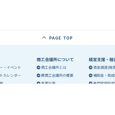
PAGE TOP
商工会議所について
経営支援・融
ー・イベント
商工会議所とは
資金調達(融資
トカレンダー
蕨商工会議所の概要
補助金・助成
報
事業計画
専門家個別相
入会のご案内
創業相談
会議所会報誌
有料バナー広告のご案内
働き方・労務
ch（エポック）最新
特定商工業者制度につい
税務・記帳相
て