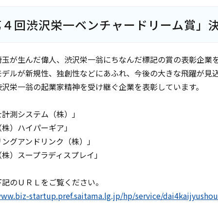
第４回渋沢栄一ベンチャードリーム賞」
埼玉が生んだ偉人、渋沢栄一翁にちなんだ標記の賞の表彰企業
モデルが新規性、独創性などにあふれ、今後の大きな飛躍が見
渋沢栄一翁の起業家精神を受け継ぐ企業を表彰しています。
士計測システム（株）」
（株）ハイパーギア」
リングアンドリンク（株）」
（株）スープラディスプレイ」
下記のＵＲＬをご覧ください。
www.biz-startup.pref.saitama.lg.jp/hp/service/dai4kaijyusho