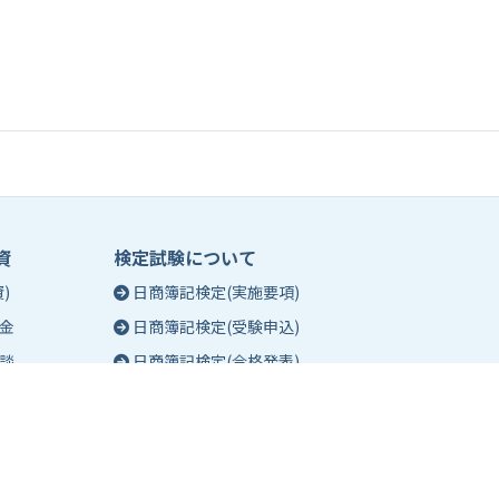
資
検定試験について
)
日商簿記検定(実施要項)
金
日商簿記検定(受験申込)
談
日商簿記検定(合格発表)
珠算能力・暗算検定(実施要項)
相談
珠算能力・暗算検定(受験申込)
談
珠算能力・暗算検定(合格発表)