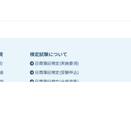
資
検定試験について
)
日商簿記検定(実施要項)
金
日商簿記検定(受験申込)
談
日商簿記検定(合格発表)
珠算能力・暗算検定(実施要項)
相談
珠算能力・暗算検定(受験申込)
談
珠算能力・暗算検定(合格発表)
日商簿記検定団体試験とは
合格証明書の発行