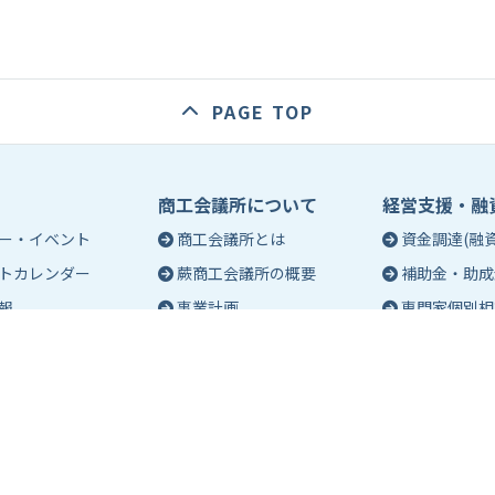
PAGE TOP
商工会議所について
経営支援・融
ー・イベント
商工会議所とは
資金調達(融資
トカレンダー
蕨商工会議所の概要
補助金・助成
報
事業計画
専門家個別相
入会のご案内
創業相談
会議所会報誌
有料バナー広告のご案内
働き方・労務
ch（エポック）最新
特定商工業者制度につい
税務・記帳相
て
事業承継
ch バックナンバー
青年部活動
経営革新