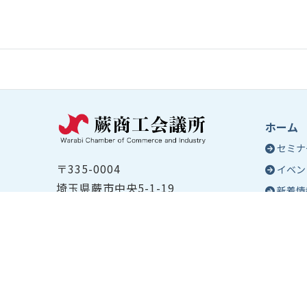
ホーム
セミナ
〒335-0004
イベン
埼玉県蕨市中央5-1-19
新着情
TEL ：
048-432-2655
コラム
FAX ： 048-444-1785
蕨商工
開所時間：平日8:30～17:00
Epo
号
Epo