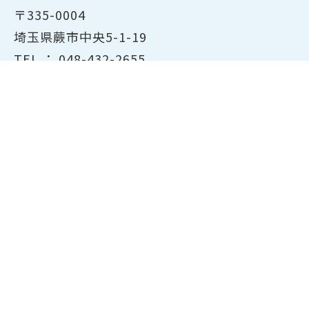
〒335-0004
埼玉県蕨市中央5-1-19
TEL ：
048-432-2655
FAX ： 048-444-1785
開所時間：平日8:30～17:00
ホーム
商工会議所について
経営支援・融資
検定試験について
貸会議室のご案内
共済・保険
会員サービス
東京商工会議所主催の検定紹
介