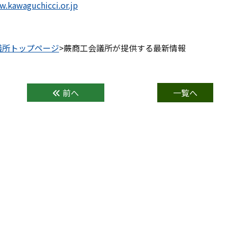
w.kawaguchicci.or.jp
議所トップページ
>蕨商工会議所が提供する最新情報
前へ
一覧へ