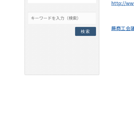
http://ww
蕨商工会
検索