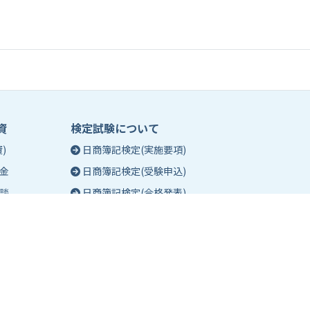
資
検定試験について
)
日商簿記検定(実施要項)
金
日商簿記検定(受験申込)
談
日商簿記検定(合格発表)
珠算能力・暗算検定(実施要項)
相談
珠算能力・暗算検定(受験申込)
談
珠算能力・暗算検定(合格発表)
日商簿記検定団体試験とは
合格証明書の発行