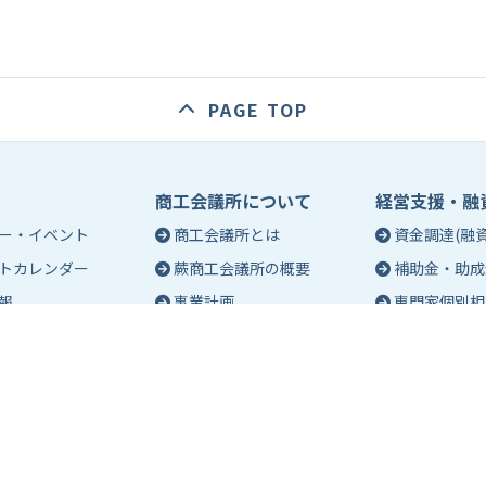
PAGE TOP
商工会議所について
経営支援・融
ー・イベント
商工会議所とは
資金調達(融資
トカレンダー
蕨商工会議所の概要
補助金・助成
報
事業計画
専門家個別相
入会のご案内
創業相談
会議所会報誌
有料バナー広告のご案内
働き方・労務
ch（エポック）最新
特定商工業者制度につい
税務・記帳相
て
事業承継
ch バックナンバー
青年部活動
経営革新