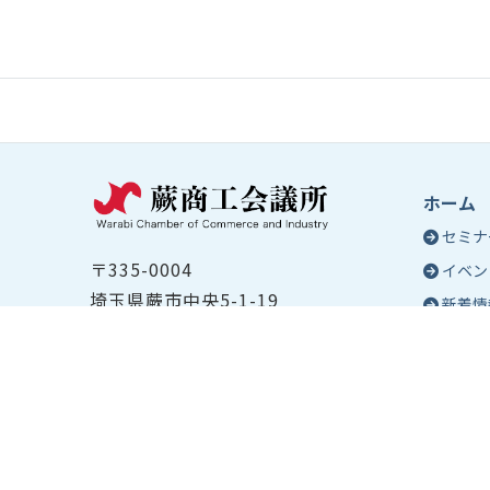
ホーム
セミナ
〒335-0004
イベン
埼玉県蕨市中央5-1-19
新着情
TEL ：
048-432-2655
コラム
FAX ： 048-444-1785
蕨商工
開所時間：平日8:30～17:00
Epo
号
Epo