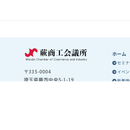
ホーム
セミナ
〒335-0004
イベン
埼玉県蕨市中央5-1-19
新着情
TEL ：
048-432-2655
コラム
FAX ： 048-444-1785
蕨商工
開所時間：平日8:30～17:00
Epo
号
Epo