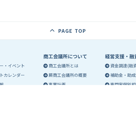
PAGE TOP
商工会議所について
経営支援・融
ー・イベント
商工会議所とは
資金調達(融資
トカレンダー
蕨商工会議所の概要
補助金・助成
報
事業計画
専門家個別相
入会のご案内
創業相談
会議所会報誌
有料バナー広告のご案内
働き方・労務
ch（エポック）最新
特定商工業者制度につい
税務・記帳相
て
事業承継
ch バックナンバー
青年部活動
経営革新