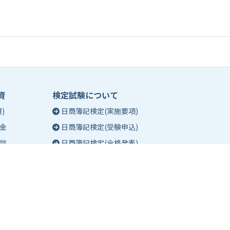
資
検定試験について
)
日商簿記検定(実施要項)
金
日商簿記検定(受験申込)
談
日商簿記検定(合格発表)
珠算能力・暗算検定(実施要項)
相談
珠算能力・暗算検定(受験申込)
談
珠算能力・暗算検定(合格発表)
日商簿記検定団体試験とは
合格証明書の発行