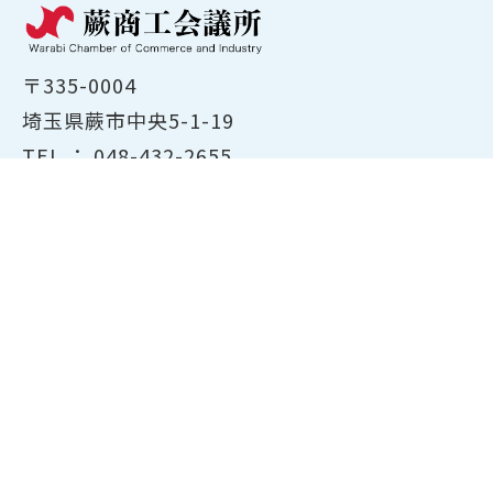
〒335-0004
埼玉県蕨市中央5-1-19
TEL ：
048-432-2655
FAX ： 048-444-1785
開所時間：平日8:30～17:00
ホーム
商工会議所について
経営支援・融資
検定試験について
貸会議室のご案内
共済・保険