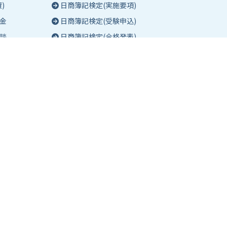
)
日商簿記検定(実施要項)
金
日商簿記検定(受験申込)
談
日商簿記検定(合格発表)
珠算能力・暗算検定(実施要項)
相談
珠算能力・暗算検定(受験申込)
談
珠算能力・暗算検定(合格発表)
日商簿記検定団体試験とは
合格証明書の発行
合格確認お問い合わせフォーム
合格証書・成績票 郵送サービス
よくあるご質問(検定)
東京商工会議所主催の検定紹介
eco検定(環境社会検定試験)
ビジネスマネージャー検定試験