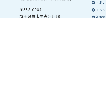
セミナ
〒335-0004
イベン
埼玉県蕨市中央5-1-19
新着情
TEL ：
048-432-2655
コラム
FAX ： 048-444-1785
蕨商工
開所時間：平日8:30～17:00
Epo
号
Epo
個人情
サイト
貸会議
利用予
貸会議