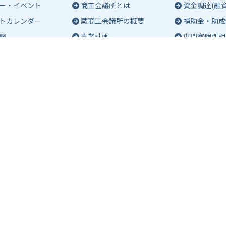
ー・イベント
商工会議所とは
資金調達(融資
トカレンダー
蕨商工会議所の概要
補助金・助成
報
事業計画
専門家個別相
入会のご案内
創業相談
会議所会報誌
有料バナー広告のご案内
働き方・労務
ch（エポック）最新
特定商工業者制度につい
税務・記帳相
て
事業承継
ch バックナンバー
青年部活動
経営革新
報保護方針
アクセス
マップ
よくあるご質問
お問い合わせ
室のご案内
共済・保険
会員サービス
約・空き状況確認
生命共済
会員交流
室一覧(詳細)
退職金関係
貸会議室