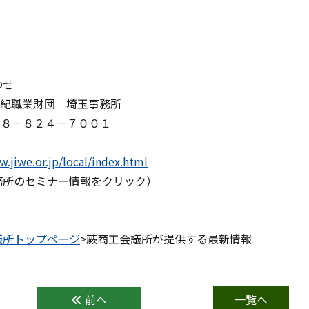
わせ
世紀職業財団 埼玉事務所
４８－８２４－７００１
w.jiwe.or.jp/local/index.html
務所のセミナー情報をクリック）
議所トップページ
>蕨商工会議所が提供する最新情報
前へ
一覧へ